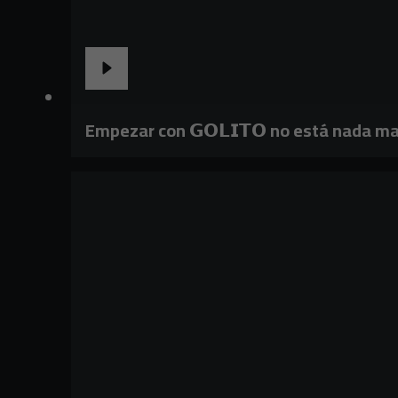
Empezar con 𝗚𝗢𝗟𝗜𝗧𝗢 no está nada ma