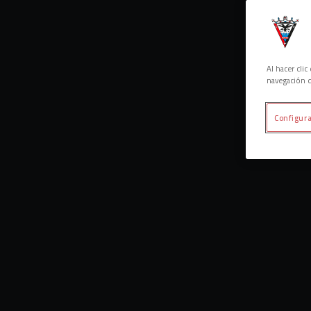
Al hacer cli
navegación d
Configura