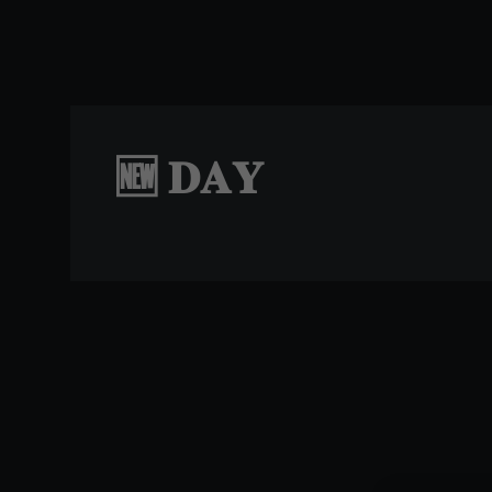
Skip to main content
🆕 𝐃𝐀𝐘