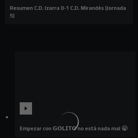
Resumen C.D. Izarra 0-1 C.D. Mirandés (Jornada
5)
Empezar con 𝗚𝗢𝗟𝗜𝗧𝗢 no está nada mal 🥱