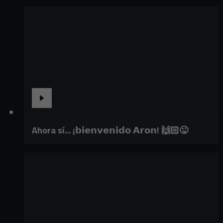
Ahora sí... ¡𝗯𝗶𝗲𝗻𝘃𝗲𝗻𝗶𝗱𝗼 𝗔𝗿𝗼𝗻! 🙌🏻😜