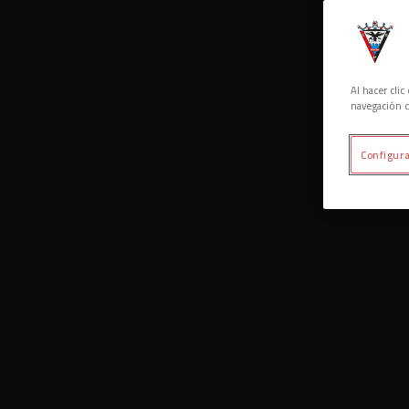
Al hacer cli
navegación d
Configura