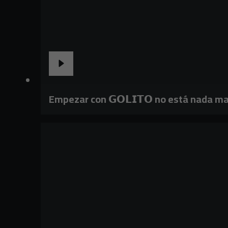
Empezar con 𝗚𝗢𝗟𝗜𝗧𝗢 no está nada ma