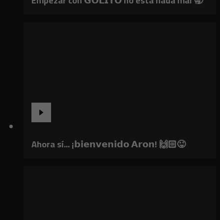
Empezar con 𝗚𝗢𝗟𝗜𝗧𝗢 no está nada mal 🥱
Ahora sí... ¡𝗯𝗶𝗲𝗻𝘃𝗲𝗻𝗶𝗱𝗼 𝗔𝗿𝗼𝗻! 🙌🏻😜