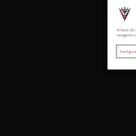
Al hacer cli
navegación d
Configura