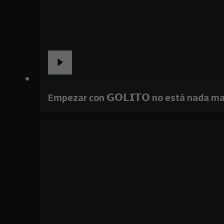
Empezar con 𝗚𝗢𝗟𝗜𝗧𝗢 no está nada ma