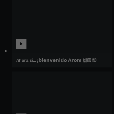
Ahora sí... ¡𝗯𝗶𝗲𝗻𝘃𝗲𝗻𝗶𝗱𝗼 𝗔𝗿𝗼𝗻! 🙌🏻😜