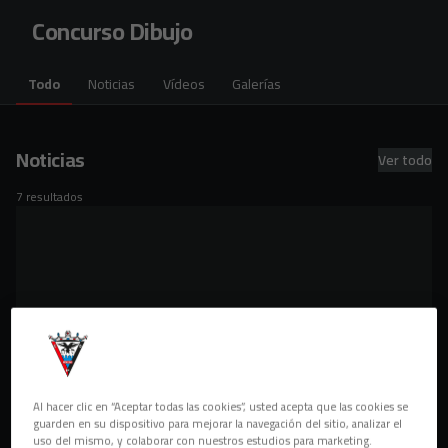
Skip to main content
Concurso Dibujo
Todo
Noticias
Vídeos
Galerías
Noticias
Ver todo
7 resultados
Al hacer clic en “Aceptar todas las cookies”, usted acepta que las cookies se
guarden en su dispositivo para mejorar la navegación del sitio, analizar el
uso del mismo, y colaborar con nuestros estudios para marketing.