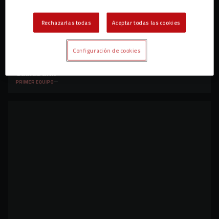
Rechazarlas todas
Aceptar todas las cookies
Casi 2.000 alumnos participaron en la V edición
Configuración de cookies
del Concurso de Dibujo C.D. Mirandés y
Caixabank
PRIMER EQUIPO