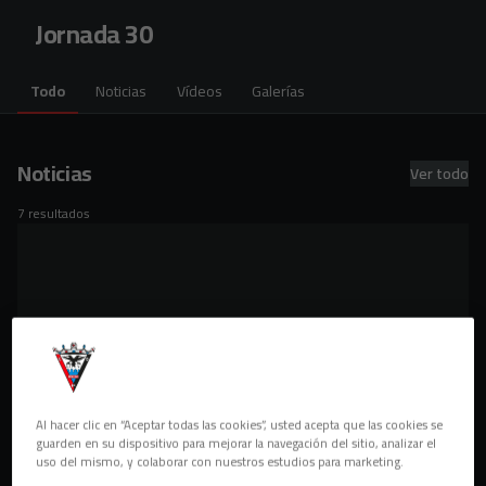
Skip to main content
Jornada 30
Todo
Noticias
Vídeos
Galerías
Noticias
Ver todo
7 resultados
Al hacer clic en “Aceptar todas las cookies”, usted acepta que las cookies se
guarden en su dispositivo para mejorar la navegación del sitio, analizar el
uso del mismo, y colaborar con nuestros estudios para marketing.