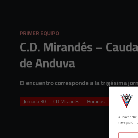
Skip to main content
PRIMER EQUIPO
C.D. Mirandés – Caudal
de Anduva
El encuentro corresponde a la trigésima jor
Jornada 30
CD Mirandés
Horarios
Caudal Depo
Al hacer cli
navegación d