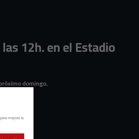
las 12h. en el Estadio
l próximo domingo.
 para mejorar la