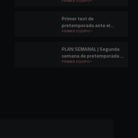
Mirandés en Lasesarre
PRIMER EQUIPO
Primer test de
pretemporada ante el
Barakaldo CF
PRIMER EQUIPO
PLAN SEMANAL | Segunda
semana de pretemporada y
primer amistoso a la vista
PRIMER EQUIPO