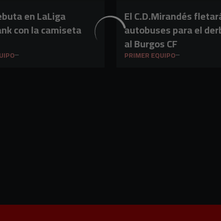
ebuta en LaLiga
El C.D.Mirandés fletar
nk con la camiseta
autobuses para el derb
al Burgos CF
UIPO
PRIMER EQUIPO