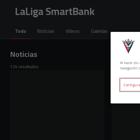
Skip to main content
LaLiga SmartBank
Todo
Noticias
Vídeos
Galerías
Noticias
Al hacer cli
124 resultados
navegación d
Configura