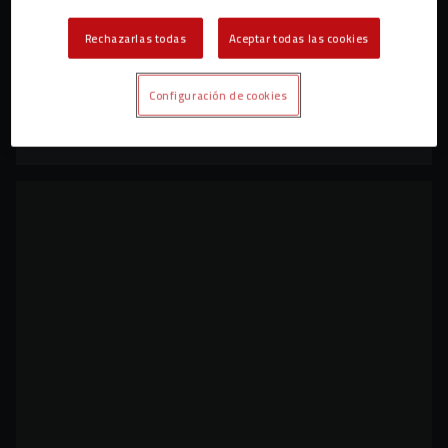
Rechazarlas todas
Aceptar todas las cookies
El CEIP Cervantes visita el entrenamiento del
Configuración de cookies
CD Mirandés
CLUB