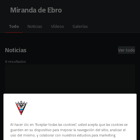
Skip to main content
Miranda de Ebro
Todo
Noticias
Vídeos
Galerías
Noticias
Ver todo
6 resultados
Al hacer clic en “Aceptar todas las cookies”, usted acepta que las cookies se
guarden en su dispositivo para mejorar la navegación del sitio, analizar el
uso del mismo, y colaborar con nuestros estudios para marketing.