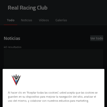
Skip to main content
Real Racing Club
Todo
Noticias
Vídeos
Galerías
Noticias
Ver todo
40 resultados
Al hacer clic en “Aceptar todas las cookies”, usted acepta que las cookies se
guarden en su dispositivo para mejorar la navegación del sitio, analizar el
uso del mismo, y colaborar con nuestros estudios para marketing.