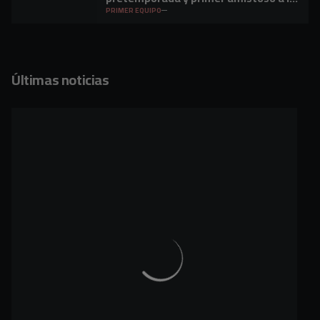
vista
PRIMER EQUIPO
Últimas noticias