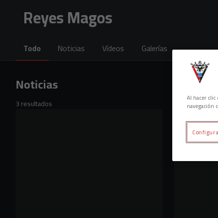
Skip to main content
Reyes Magos
Todo
Noticias
Vídeos
Galerías
Noticias
Al hacer cli
3 resultados
navegación d
Configura