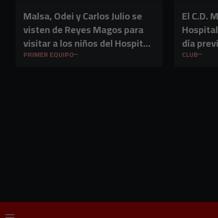
Malsa, Odei y Carlos Julio se
El C.D. 
visten de Reyes Magos para
Hospital
visitar a los niños del Hospital
día previ
que no pasaron el día de ayer
Reyes 
PRIMER EQUIPO
CLUB
en casa