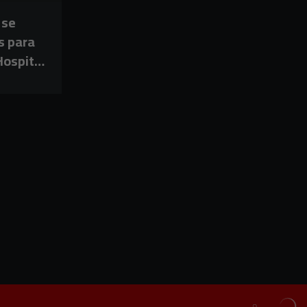
 se
s para
 Hospital