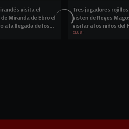
Mirandés visita el
Tres jugadores rojillos
 de Miranda de Ebro el
visten de Reyes Mago
o a la llegada de los
visitar a los niños del
Magos
Santiago Apóstol
CLUB