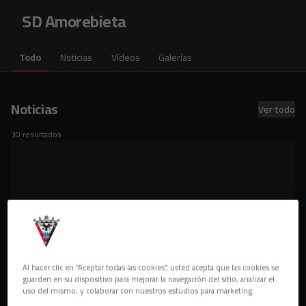
Skip to main content
SD Amorebieta
Todo
Noticias
Vídeos
Galerías
Noticias
Ver todo
30 resultados
Al hacer clic en “Aceptar todas las cookies”, usted acepta que las cookies se
guarden en su dispositivo para mejorar la navegación del sitio, analizar el
uso del mismo, y colaborar con nuestros estudios para marketing.