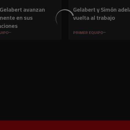
 Gelabert avanzan
Gelabert y Simón adel
mente en sus
vuelta al trabajo
aciones
UIPO
PRIMER EQUIPO