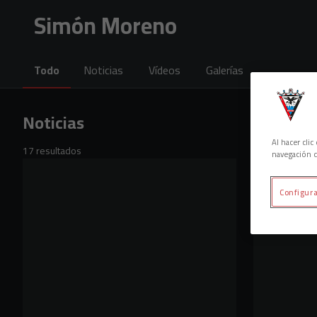
Skip to main content
Simón Moreno
Todo
Noticias
Vídeos
Galerías
Noticias
Al hacer cli
17 resultados
navegación d
Configura