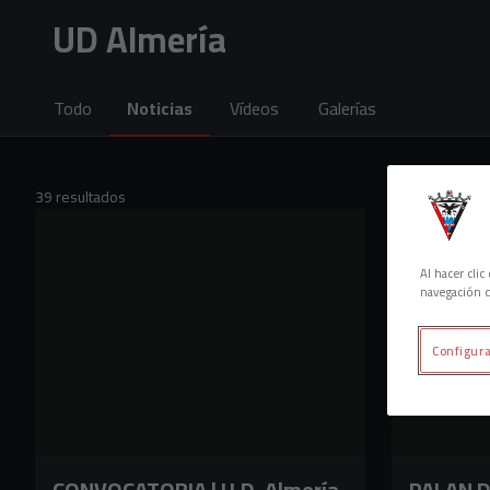
Skip to main content
UD Almería
Todo
Noticias
Vídeos
Galerías
39 resultados
Al hacer cli
navegación d
Configura
CONVOCATORIA | U.D. Almería
PALAN DE