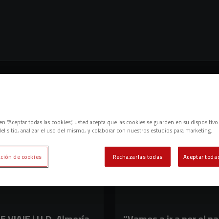
c en “Aceptar todas las cookies”, usted acepta que las cookies se guarden en su dispositivo
el sitio, analizar el uso del mismo, y colaborar con nuestros estudios para marketing.
ción de cookies
Rechazarlas todas
Aceptar todas
 VIAJE | U.D. Almería -
"Vamos a ir a por el pa