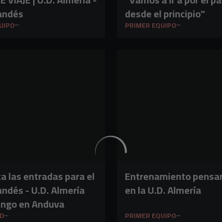
randés
desde el principio"
UIPO
PRIMER EQUIPO
ta las entradas para el
Entrenamiento pensa
andés - U.D. Almería
en la U.D. Almería
ingo en Anduva
D
PRIMER EQUIPO