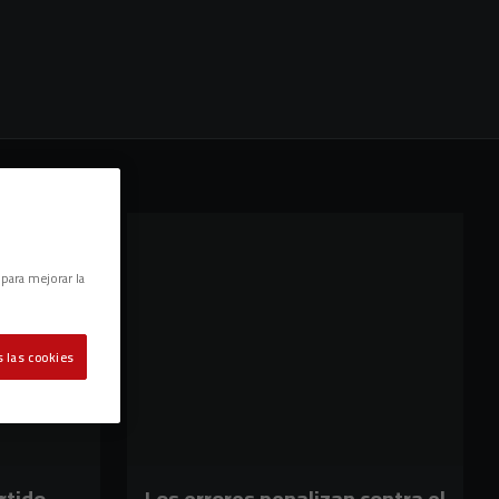
 para mejorar la
 las cookies
rtido
Los errores penalizan contra el