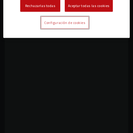
Rechazarlas todas
Aceptar todas las cookies
¡Llegó la segunda victoria consecutiva!
Configuración de cookies
PRIMER EQUIPO