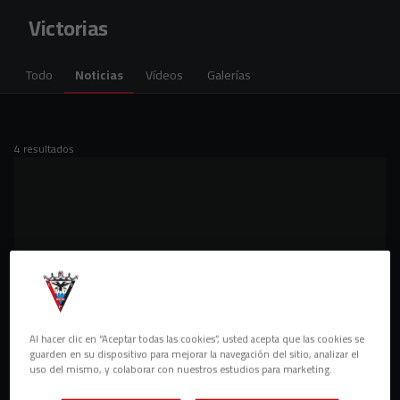
Skip to main content
Victorias
Todo
Noticias
Vídeos
Galerías
4 resultados
Al hacer clic en “Aceptar todas las cookies”, usted acepta que las cookies se
guarden en su dispositivo para mejorar la navegación del sitio, analizar el
uso del mismo, y colaborar con nuestros estudios para marketing.