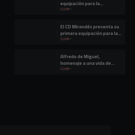
equipación para la
temporada 2026-27
CLUB
El CD Mirandés presenta su
primera equipación para la
temporada 2026/27
CLUB
Alfredo de Miguel,
homenaje a una vida de
empresario en Miranda de
CLUB
Ebro