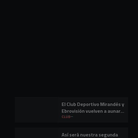
El Club Deportivo Mirandés y
Ebrovisión vuelven a aunar
fútbol y música en Miranda
CLUB
de Ebro
Así será nuestra segunda