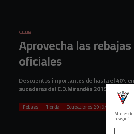
Skip to main content
CLUB
Aprovecha las rebajas
oficiales
Descuentos importantes de hasta el 40% en n
sudaderas del C.D.Mirandés 2019/2020.
Rebajas
Tienda
Equipaciones 2019/20
Al hacer cli
navegación d