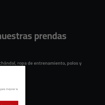
 nuestras prendas
 chándal, ropa de entrenamiento, polos y
 para mejorar la