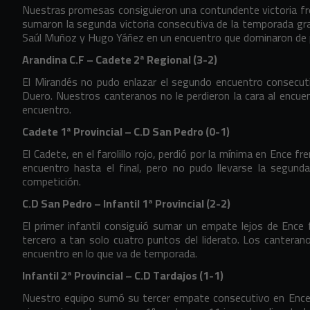
Nuestras promesas consiguieron una contundente victoria fr
sumaron la segunda victoria consecutiva de la temporada gra
Saúl Muñoz y Hugo Yáñez en un encuentro que dominaron de pri
Arandina C.F – Cadete 2ª Regional (3-2)
El Mirandés no pudo enlazar el segundo encuentro consecu
Duero. Nuestros canteranos no le perdieron la cara al encuent
encuentro.
Cadete 1ª Provincial – C.D San Pedro (0-1)
El Cadete, en el farolillo rojo, perdió por la mínima en Ence fr
encuentro hasta el final, pero no pudo llevarse la segund
competición.
C.D San Pedro – Infantil 1ª Provincial (2-2)
El primer infantil consiguió sumar un empate lejos de Ence 
tercero a tan solo cuatro puntos del liderato. Los cantera
encuentro en lo que va de temporada.
Infantil 2ª Provincial – C.D Tardajos (1-1)
Nuestro equipo sumó su tercer empate consecutivo en Ence. 