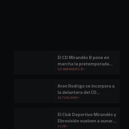
El CD Mirandés B pone en
marcha la pretemporada
2026/27
CD MIRANDÉS B
Aron Rodrigo se incorpora a
la delantera del CD
Mirandés
ACTUALIDAD
El Club Deportivo Mirandés y
Ebrovisión vuelven a aunar
fútbol y música en Miranda
CLUB