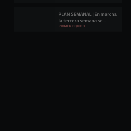
de Ebro
PLAN SEMANAL | En marcha
la tercera semana se
preparación
PRIMER EQUIPO