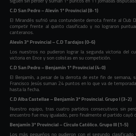
siguen sin perder y suman 1º puntos en 11 jornadas disputada
C.D San Pedro – Alevín 1ª Provincial (8-1)
El Mirandés sufrió una contundente derrota frente al Club 
competir frente al quinto clasificado y no lograron puntu
canteranos.
Alevín 3ª Provincial – C.D Tardajos (0-6)
Los nuestros no pudieron lograr la segunda victoria del c
victoria en Ence y son colistas en su competición.
C.D San Pedro – Benjamín 1ª Provincial (4-0)
El Benjamín, a pesar de la derrota de este fin de semana, sig
Francisco Jesús suman 24 puntos en lo que va de temporada
hasta la fecha.
C.D Alba Castellae – Benjamín 3ª Provincial. Grupo I (3-2)
Nuestro equipo, tras cuatro partidos consecutivos sin perd
encuentro fue muy igualado, pero finalmente el partido cayó d
Benjamín 3ª Provincial – Círculo Católico. Grupo III (1-5)
Los más pequeños no pudieron con el segundo clasificado 