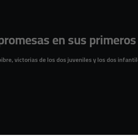
 promesas en sus primeros
mbibre, victorias de los dos juveniles y los dos infa