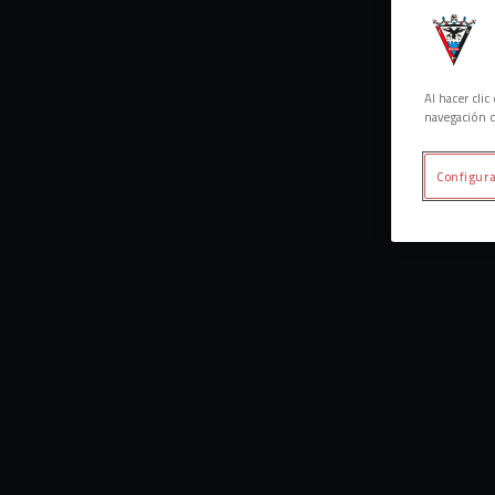
Al hacer cli
navegación d
Configura