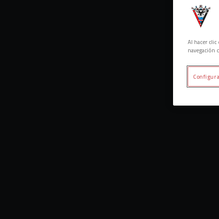
Al hacer cli
navegación d
Configura