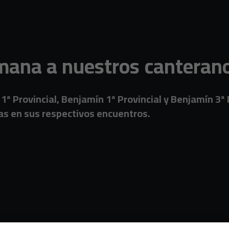
semana a nuestros canteran
ª Provincial, Benjamín 1ª Provincial y Benjamín 3ª Provi
blas en sus respectivos encuentros.