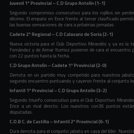
Juvenil 1ª Provincial – C.D Grupo Antolín (1-1)
Segundo compromiso consecutivo para los rojillos sin perder
décimo. El empate en Ence frente al tercer clasificado perm
las buenas sensaciones de cara a próximas jornadas.
Cadete 2ª Regional – C.D Calasanz de Soria (2-1)
Nueva victoria para el Club Deportivo Mirandés y ya es la t
Fernández y de Aimar Iturrioz pusieron de cara el encuentro
con 22 puntos hasta la fecha.
C.D Grupo Antolín – Cadete 1ª Provincial (2-0)
Derrota en un partido muy competido para nuestros jabat
segundo encuentro puntuando y cayeron frente al conjunto bu
Infantil 1ª Provincial – C.D Grupo Antolín (3-2)
Segundo triunfo consecutivo para el Club Deportivo Mirandes-
Ence a un rival directo. Los nuestros con36 puntos están
disputadas.
C.D.B C. de Castilla – Infantil 2ª Provincial (6-1)
Dura derrota para el conjunto jabato en casa del líder. Nuestr