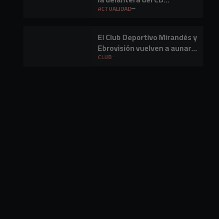
Mirandés
ACTUALIDAD
El Club Deportivo Mirandés y
Ebrovisión vuelven a aunar
fútbol y música en Miranda
CLUB
de Ebro