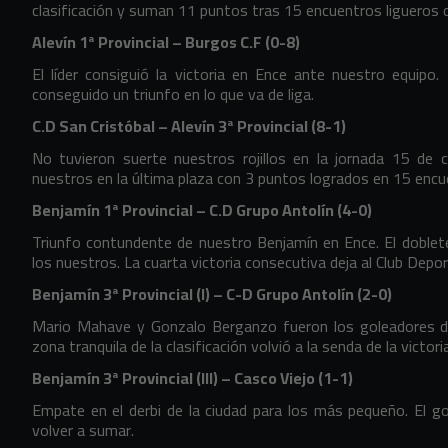
clasificación y suman 11 puntos tras 15 encuentros ligueros 
Alevín 1ª Provincial – Burgos C.F (0-8)
El líder consiguió la victoria en Ence ante nuestro equipo. E
conseguido un triunfo en lo que va de liga.
C.D San Cristóbal – Alevín 3ª Provincial (8-1)
No tuvieron suerte nuestros rojillos en la jornada 15 de 
nuestros en la última plaza con 3 puntos logrados en 15 encu
Benjamín 1ª Provincial – C.D Grupo Antolín (4-0)
Triunfo contundente de nuestro Benjamín en Ence. El doblete
los nuestros. La cuarta victoria consecutiva deja al Club Dep
Benjamín 3ª Provincial (I) – C-D Grupo Antolín (2-0)
Mario Mahave y Gonzalo Berganzo fueron los goleadores del
zona tranquila de la clasificación volvió a la senda de la victor
Benjamín 3ª Provincial (III) – Casco Viejo (1-1)
Empate en el derbi de la ciudad para los más pequeño. El g
volver a sumar.