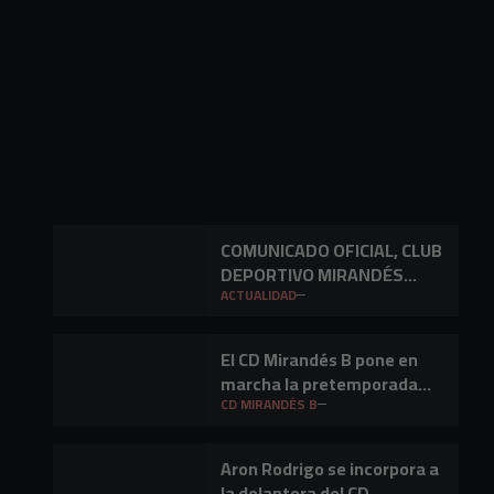
COMUNICADO OFICIAL, CLUB
DEPORTIVO MIRANDÉS
S.A.D.
ACTUALIDAD
El CD Mirandés B pone en
marcha la pretemporada
2026/27
CD MIRANDÉS B
Aron Rodrigo se incorpora a
la delantera del CD