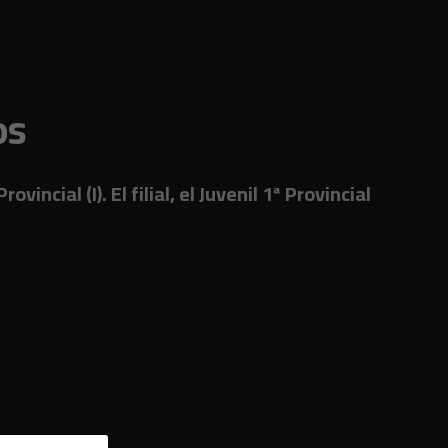
os
ncial (I). El filial, el Juvenil 1ª Provincial