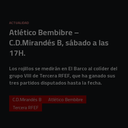
Skip to main content
ACTUALIDAD
Atlético Bembibre –
C.D.Mirandés B, sábado a las
17H.
Los rojillos se medirán en El Barco al colíder del
grupo VIII de Tercera RFEF, que ha ganado sus
tres partidos disputados hasta la fecha.
C.D.Mirandés B
Atlético Bembibre
Tercera RFEF