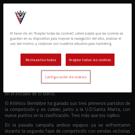
Al hacer clic en “Aceptar todas las cookies”, usted acepta que las cookies se
guarden en su dispositivo para mejorar la navegación del sitio, analizar el
uso del mismo, y colaborar con nuestros estudios para marketing.
Rechazarlas todas
Aceptar todas las cookies
Configuración de cookies
El filial rojillo se enfrenta este sábado a las 17H. al conjunto
berciano en la cuarta jornada del calendario de Tercera RFEF
en el estadio de El Barco.
El Atlético Bembibre ha ganado sus tres primeros partidos de
la competición y es colider, junto a la U.D.Santa Marta, con
nueve puntos en la clasificación. Tres más que los rojillos.
En la pasada campaña ambos equipos ya se enfrentaron
durante la segunda fase de competición con sendas victorias