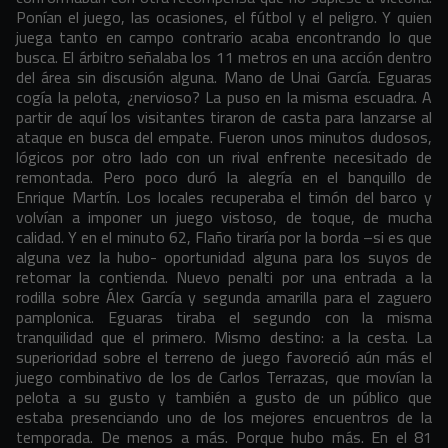
Ponían el juego, las ocasiones, el fútbol y el peligro. Y quien
juega tanto en campo contrario acaba encontrando lo que
busca. El árbitro señalaba los 11 metros en una acción dentro
del área sin discusión alguna. Mano de Unai García. Eguaras
cogía la pelota, ¿nervioso? La puso en la misma escuadra. A
partir de aquí los visitantes tiraron de casta para lanzarse al
ataque en busca del empate. Fueron unos minutos dudosos,
lógicos por otro lado con un rival enfrente necesitado de
remontada. Pero poco duró la alegría en el banquillo de
Enrique Martín. Los locales recuperaba el timón del barco y
volvían a imponer un juego vistoso, de toque, de mucha
calidad. Y en el minuto 62, Flaño tiraría por la borda –si es que
alguna vez la hubo- oportunidad alguna para los suyos de
retomar la contienda. Nuevo penalti por una entrada a la
rodilla sobre Álex García y segunda amarilla para el zaguero
pamplonica. Eguaras tiraba el segundo con la misma
tranquilidad que el primero. Mismo destino: a la cesta. La
superioridad sobre el terreno de juego favoreció aún más el
juego combinativo de los de Carlos Terrazas, que movían la
pelota a su gusto y también a gusto de un público que
estaba presenciando uno de los mejores encuentros de la
temporada. De menos a más. Porque hubo más. En el 81