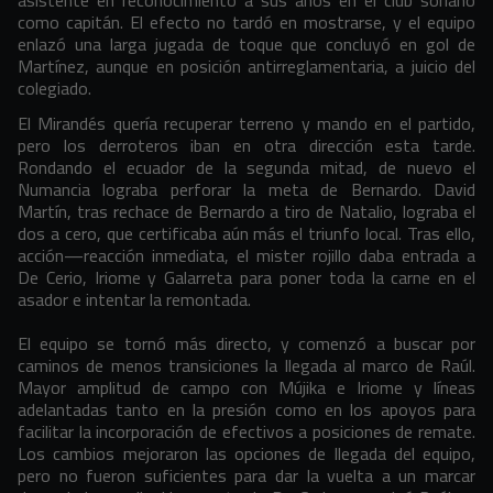
asistente en reconocimiento a sus años en el club soriano
como capitán. El efecto no tardó en mostrarse, y el equipo
enlazó una larga jugada de toque que concluyó en gol de
Martínez, aunque en posición antirreglamentaria, a juicio del
colegiado.
El Mirandés quería recuperar terreno y mando en el partido,
pero los derroteros iban en otra dirección esta tarde.
Rondando el ecuador de la segunda mitad, de nuevo el
Numancia lograba perforar la meta de Bernardo. David
Martín, tras rechace de Bernardo a tiro de Natalio, lograba el
dos a cero, que certificaba aún más el triunfo local. Tras ello,
acción—reacción inmediata, el mister rojillo daba entrada a
De Cerio, Iriome y Galarreta para poner toda la carne en el
asador e intentar la remontada.
El equipo se tornó más directo, y comenzó a buscar por
caminos de menos transiciones la llegada al marco de Raúl.
Mayor amplitud de campo con Mújika e Iriome y líneas
adelantadas tanto en la presión como en los apoyos para
facilitar la incorporación de efectivos a posiciones de remate.
Los cambios mejoraron las opciones de llegada del equipo,
pero no fueron suficientes para dar la vuelta a un marcar