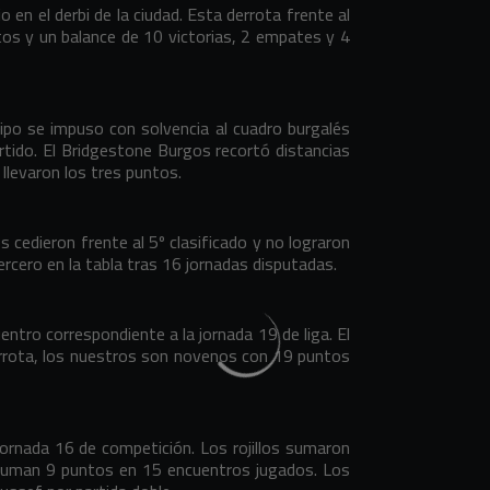
o en el derbi de la ciudad. Esta derrota frente al
untos y un balance de 10 victorias, 2 empates y 4
ipo se impuso con solvencia al cuadro burgalés
partido. El Bridgestone Burgos recortó distancias
llevaron los tres puntos.
los cedieron frente al 5º clasificado y no lograron
ercero en la tabla tras 16 jornadas disputadas.
entro correspondiente a la jornada 19 de liga. El
derrota, los nuestros son novenos con 19 puntos
 jornada 16 de competición. Los rojillos sumaron
a suman 9 puntos en 15 encuentros jugados. Los