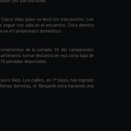
ussef por partida doble.
 Casco Viejo quien se llevó los tres puntos. Los
s seguir con vida en el encuentro. Esta derrota
iva en el campeonato doméstico.
e compromiso de la jornada 16 del campeonato
 canteranos tomar distancia de esa zona baja de
n 16 jornadas disputadas.
co Viejo. Los rojillos, en 7ª plaza, han logrado
ltimas derrotas, el
Benjamín está haciendo una