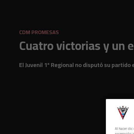
Skip to main content
CDM PROMESAS
Cuatro victorias y un
El Juvenil 1ª Regional no disputó su partido 
Al hacer cli
navegación d