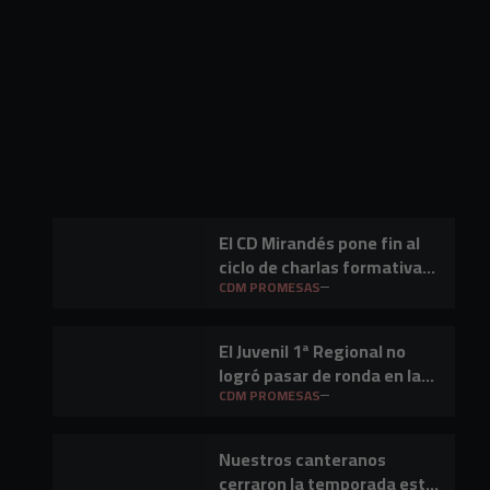
El CD Mirandés pone fin al
ciclo de charlas formativas
dirigidas al fútbol base
CDM PROMESAS
El Juvenil 1ª Regional no
logró pasar de ronda en la
promoción de ascenso
CDM PROMESAS
Nuestros canteranos
cerraron la temporada este