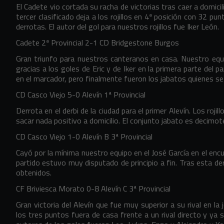
El Cadete vio cortada su racha de victorias tras caer a domicili
tercer clasificado deja a los rojillos en 4ª posición con 32 p
derrotas. El autor del gol para nuestros rojillos fue Iker León.
Cadete 2ª Provincial 2-1 CD Bridgestone Burgos
Gran triunfo para nuestros canteranos en casa. Nuestro equ
gracias a los goles de Eric y de Iker en la primera parte del 
en el marcador, pero finalmente fueron los jabatos quienes se 
CD Casco Viejo 5-0 Alevín 1ª Provincial
Derrota en el derbi de la ciudad para el primer Alevín. Los rojil
sacar nada positivo a domicilio. El conjunto jabato es decimot
CD Casco Viejo 1-0 Alevín B 3ª Provincial
Cayó por la mínima nuestro equipo en el José García en el encu
partido estuvo muy disputado de principio a fin. Tras esta 
obtenidos.
CF Briviesca Morato 0-8 Alevín C 3ª Provincial
Gran victoria del Alevín que fue muy superior a su rival en la
los tres puntos fuera de casa frente a un rival directo y y