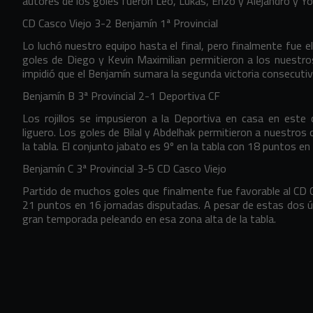
autores de los goles fueron Leo, Lukas, Enzo y Alejandro y Yo
CD Casco Viejo 3-2 Benjamín 1ª Provincial
Lo luchó nuestro equipo hasta el final, pero finalmente fue el
goles de Diego y Kevin Maximilian permitieron a los nuestro
impidió que el Benjamín sumara la segunda victoria consecut
Benjamín B 3ª Provincial 2-1 Deportiva CF
Los rojillos se impusieron a la Deportiva en casa en est
liguero. Los goles de Bilal y Abdelhak permitieron a nuestros
la tabla. El conjunto jabato es 9º en la tabla con 18 puntos e
Benjamín C 3ª Provincial 3-5 CD Casco Viejo
Partido de muchos goles que finalmente fue favorable al CD Cas
21 puntos en 16 jornadas disputadas. A pesar de estas dos ú
gran temporada peleando en esa zona alta de la tabla.