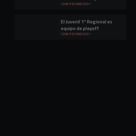
fin de semana
CDM PROMESAS
El Juvenil 1ª Regional es
equipo de playoff
CDM PROMESAS