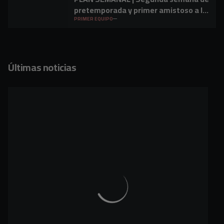
pretemporada y primer amistoso a la
vista
PRIMER EQUIPO
Últimas noticias