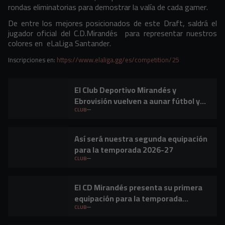
rondas eliminatorias para demostrar la valía de cada gamer.
De entre los mejores posicionados de este Draft, saldrá el
jugador oficial del C.D.Mirandés para representar nuestros
colores en eLaLiga Santander.
Inscripciones en:
https://www.elaliga.gg/es/competition/25
El Club Deportivo Mirandés y
Ebrovisión vuelven a aunar fútbol y
música en Miranda de Ebro
CLUB
Así será nuestra segunda equipación
para la temporada 2026-27
CLUB
El CD Mirandés presenta su primera
equipación para la temporada
2026/27
CLUB