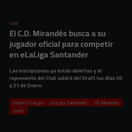
Skip to main content
CLUB
El C.D. Mirandés busca a su
jugador oficial para competir
en eLaLiga Santander
Las inscripciones ya están abiertas y el
represente del Club saldrá del Draft los días 30
y 31 de Enero.
eSports LaLiga
eLaLiga Santander
CD Mirandés
Draft