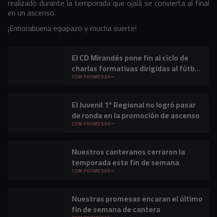
realizado durante la temporada que ojalá se convierta al final
en un ascenso.
¡Enhorabuena equipazo y mucha suerte!
El CD Mirandés pone fin al ciclo de
charlas formativas dirigidas al fútbol
base
CDM PROMESAS
El Juvenil 1ª Regional no logró pasar
de ronda en la promoción de ascenso
CDM PROMESAS
Nuestros canteranos cerraron la
temporada este fin de semana
CDM PROMESAS
Nuestras promesas encaran el último
fin de semana de cantera