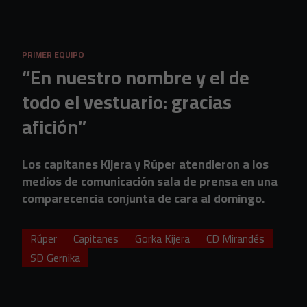
Skip to main content
PRIMER EQUIPO
“En nuestro nombre y el de
todo el vestuario: gracias
afición”
Los capitanes Kijera y Rúper atendieron a los
medios de comunicación sala de prensa en una
comparecencia conjunta de cara al domingo.
Rúper
Capitanes
Gorka Kijera
CD Mirandés
SD Gernika