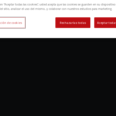
c en “Aceptar todas las cookies”, usted acepta que las cookies se guarden en su dispositivo
el sitio, analizar el uso del mismo, y colaborar con nuestros estudios para marketing.
ción de cookies
Rechazarlas todas
Aceptar todas