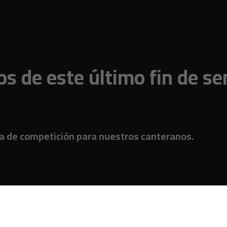
os de este último fin de s
da de competición para nuestros canteranos.