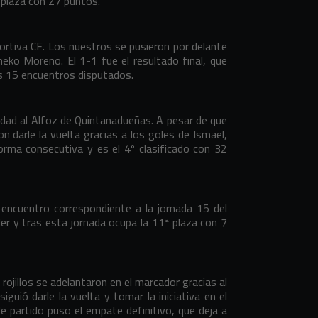
ª plaza con 27 puntos.
ortiva CF. Los nuestros se pusieron por delante
neko Moreno. El 1-1 fue el resultado final, que
ras 15 encuentros disputados.
idad al Alfoz de Quintanadueñas. A pesar de que
n darle la vuelta gracias a los goles de Ismael,
forma consecutiva y es el 4º clasificado con 32
l encuentro correspondiente a la jornada 15 del
r y tras esta jornada ocupa la 11ª plaza con 7
rojillos se adelantaron en el marcador gracias al
guió darle la vuelta y tomar la iniciativa en el
e partido puso el empate definitivo, que deja a