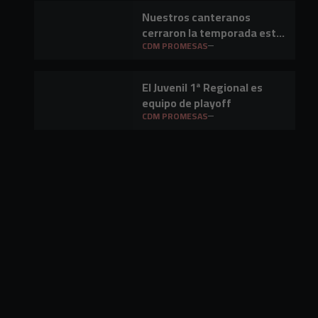
Nuestros canteranos
cerraron la temporada este
fin de semana
CDM PROMESAS
El Juvenil 1ª Regional es
equipo de playoff
CDM PROMESAS