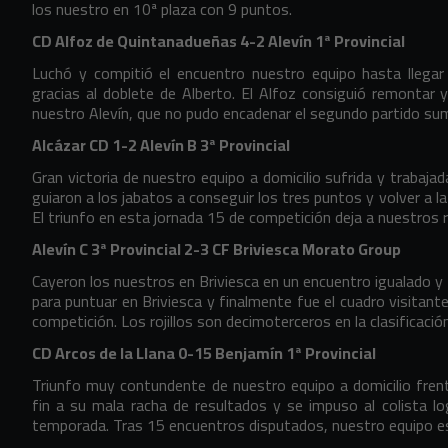
los nuestro en 10ª plaza con 9 puntos.
CD Alfoz de Quintanadueñas 4-2 Alevín 1ª Provincial
Luchó y compitió el encuentro nuestro equipo hasta llegar
gracias al doblete de Alberto. El Alfoz consiguió remontar 
nuestro Alevín, que no pudo encadenar el segundo partido su
Alcázar CD 1-2 Alevín B 3ª Provincial
Gran victoria de nuestro equipo a domicilio sufrida y trabaja
guiaron a los jabatos a conseguir los tres puntos y volver a 
El triunfo en esta jornada 15 de competición deja a nuestros r
Alevín C 3ª Provincial 2-3 CF Briviesca Morato Group
Cayeron los nuestros en Briviesca en un encuentro igualado y
para puntuar en Briviesca y finalmente fue el cuadro visitante
competición. Los rojillos son decimoterceros en la clasificación
CD Arcos de la Llana 0-15 Benjamín 1ª Provincial
Triunfo muy contundente de nuestro equipo a domicilio frent
fin a su mala racha de resultados y se impuso al colista lo
temporada. Tras 15 encuentros disputados, nuestro equipo es 