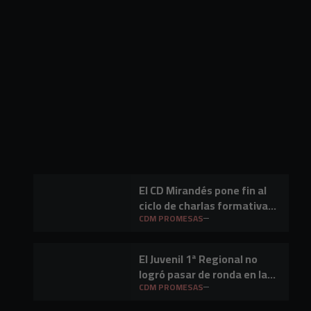
El CD Mirandés pone fin al
ciclo de charlas formativas
dirigidas al fútbol base
CDM PROMESAS
El Juvenil 1ª Regional no
logró pasar de ronda en la
promoción de ascenso
CDM PROMESAS