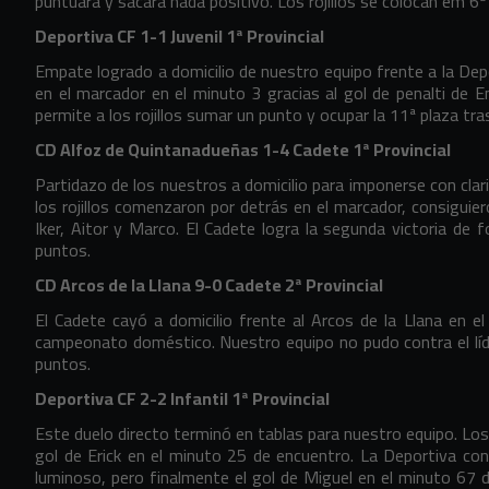
puntuara y sacara nada positivo. Los rojillos se colocan em 6
Deportiva CF 1-1 Juvenil 1ª Provincial
Empate logrado a domicilio de nuestro equipo frente a la Dep
en el marcador en el minuto 3 gracias al gol de penalti de E
permite a los rojillos sumar un punto y ocupar la 11ª plaza t
CD Alfoz de Quintanadueñas 1-4 Cadete 1ª Provincial
Partidazo de los nuestros a domicilio para imponerse con clar
los rojillos comenzaron por detrás en el marcador, consiguiero
Iker, Aitor y Marco. El Cadete logra la segunda victoria de 
puntos.
CD Arcos de la Llana 9-0 Cadete 2ª Provincial
El Cadete cayó a domicilio frente al Arcos de la Llana en e
campeonato doméstico. Nuestro equipo no pudo contra el líde
puntos.
Deportiva CF 2-2 Infantil 1ª Provincial
Este duelo directo terminó en tablas para nuestro equipo. Los 
gol de Erick en el minuto 25 de encuentro. La Deportiva consi
luminoso, pero finalmente el gol de Miguel en el minuto 67 d