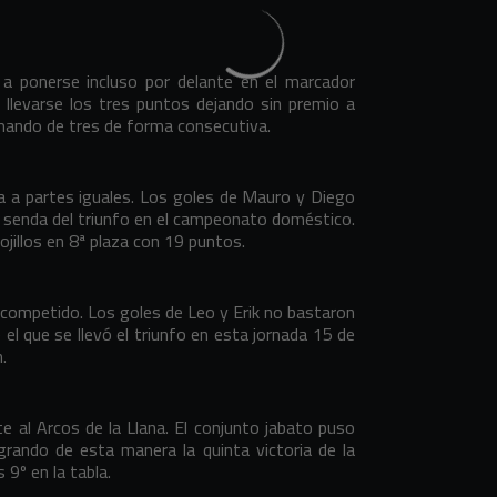
 a ponerse incluso por delante en el marcador
y llevarse los tres puntos dejando sin premio a
mando de tres de forma consecutiva.
da a partes iguales. Los goles de Mauro y Diego
la senda del triunfo en el campeonato doméstico.
ojillos en 8ª plaza con 19 puntos.
 competido. Los goles de Leo y Erik no bastaron
 el que se llevó el triunfo en esta jornada 15 de
.
e al Arcos de la Llana. El conjunto jabato puso
grando de esta manera la quinta victoria de la
9º en la tabla.