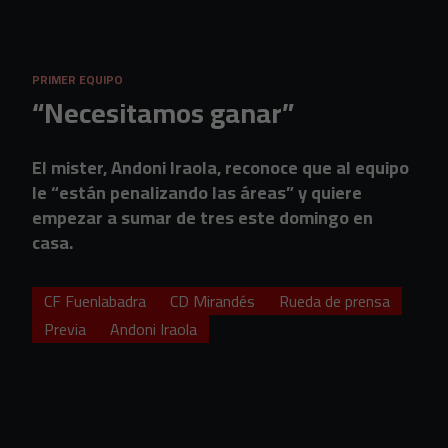
Skip to main content
PRIMER EQUIPO
“Necesitamos ganar”
El mister, Andoni Iraola, reconoce que al equipo
le “están penalizando las áreas” y quiere
empezar a sumar de tres este domingo en
casa.
CF Fuenlabadra
CD Mirandés
Rueda de prensa
Previa
Andoni Iraola