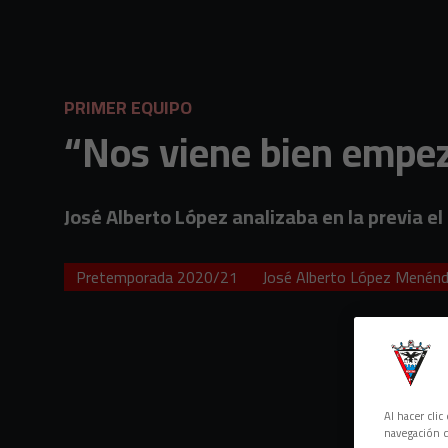
Skip to main content
PRIMER EQUIPO
“Nos viene bien empez
José Alberto López analizaba en la previa el
Pretemporada 2020/21
José Alberto López Menén
Al hacer cli
navegación d