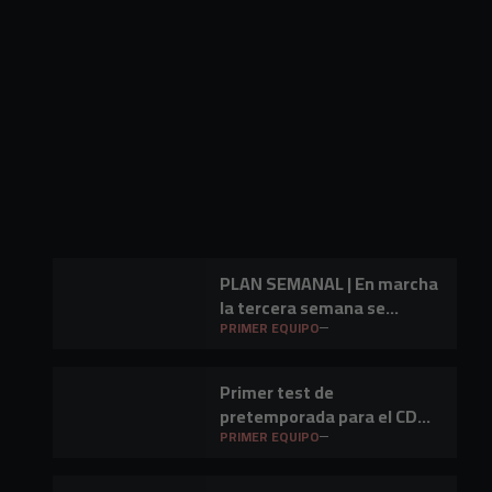
PLAN SEMANAL | En marcha
la tercera semana se
preparación
PRIMER EQUIPO
Primer test de
pretemporada para el CD
Mirandés en Lasesarre
PRIMER EQUIPO