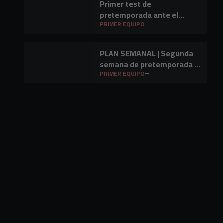
Primer test de
pretemporada ante el
Barakaldo CF
PRIMER EQUIPO
PLAN SEMANAL | Segunda
semana de pretemporada y
primer amistoso a la vista
PRIMER EQUIPO