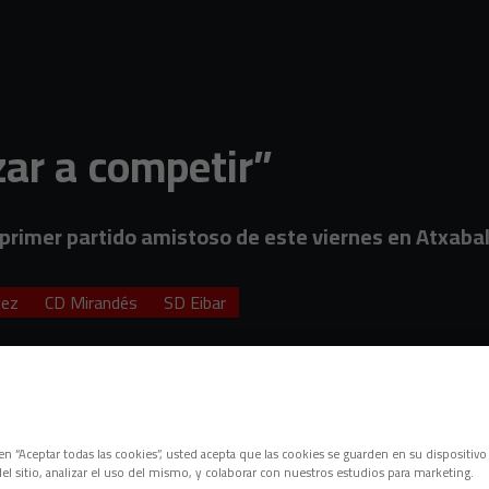
ar a competir”
 primer partido amistoso de este viernes en Atxabalp
dez
CD Mirandés
SD Eibar
c en “Aceptar todas las cookies”, usted acepta que las cookies se guarden en su dispositivo
el sitio, analizar el uso del mismo, y colaborar con nuestros estudios para marketing.