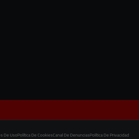
es De Uso
Política De Cookies
Canal De Denuncias
Política De Privacidad