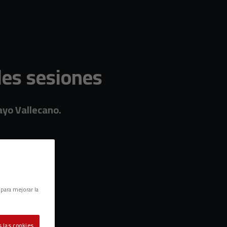
es sesiones
Rayo Vallecano.
 para mejorar la
 las cookies