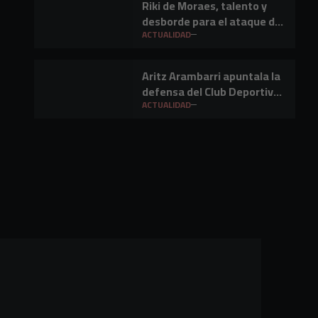
Riki de Moraes, talento y
desborde para el ataque del
Club Deportivo Mirandés
ACTUALIDAD
Aritz Arambarri apuntala la
defensa del Club Deportivo
Mirandés
ACTUALIDAD