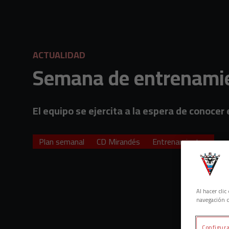
Skip to main content
ACTUALIDAD
Semana de entrenamie
El equipo se ejercita a la espera de conocer 
Plan semanal
CD Mirandés
Entrenamientos
Al hacer cli
navegación d
Configura