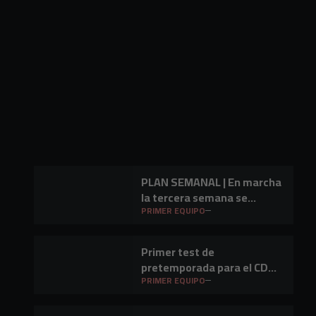
PLAN SEMANAL | En marcha
la tercera semana se
preparación
PRIMER EQUIPO
Primer test de
pretemporada para el CD
Mirandés en Lasesarre
PRIMER EQUIPO