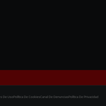
es De Uso
Política De Cookies
Canal De Denuncias
Política De Privacidad