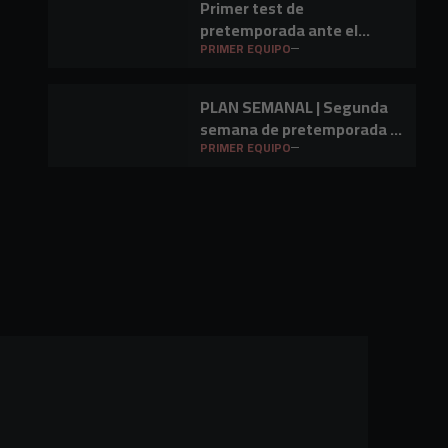
Primer test de
pretemporada ante el
Barakaldo CF
PRIMER EQUIPO
PLAN SEMANAL | Segunda
semana de pretemporada y
primer amistoso a la vista
PRIMER EQUIPO