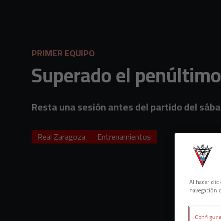
Skip to main content
PRIMER EQUIPO
Superado el penúltim
Resta una sesión antes del partido del sáb
Real Zaragoza
Entrenamientos
Al hacer cli
navegación d
Configura