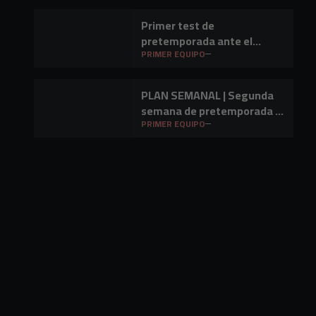
Primer test de
pretemporada ante el
Barakaldo CF
PRIMER EQUIPO
PLAN SEMANAL | Segunda
semana de pretemporada y
primer amistoso a la vista
PRIMER EQUIPO