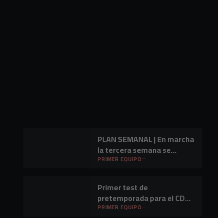
PLAN SEMANAL | En marcha
la tercera semana se
preparación
PRIMER EQUIPO
Primer test de
pretemporada para el CD
Mirandés en Lasesarre
PRIMER EQUIPO