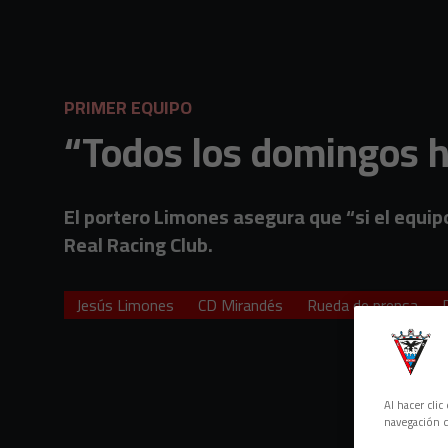
Skip to main content
PRIMER EQUIPO
“Todos los domingos h
El portero Limones asegura que “si el equipo
Real Racing Club.
Jesús Limones
CD Mirandés
Rueda de prensa
Al hacer cli
navegación d