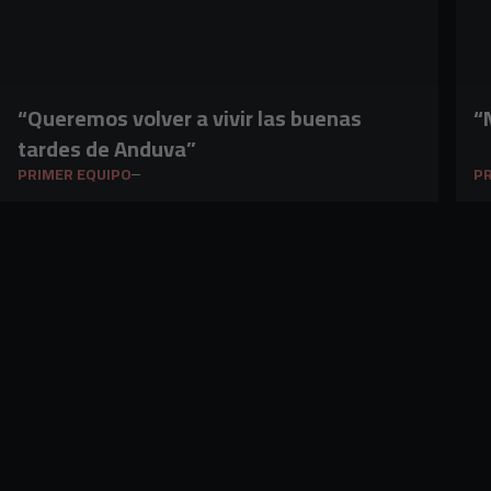
“Queremos volver a vivir las buenas
“
tardes de Anduva”
PRIMER EQUIPO
PR