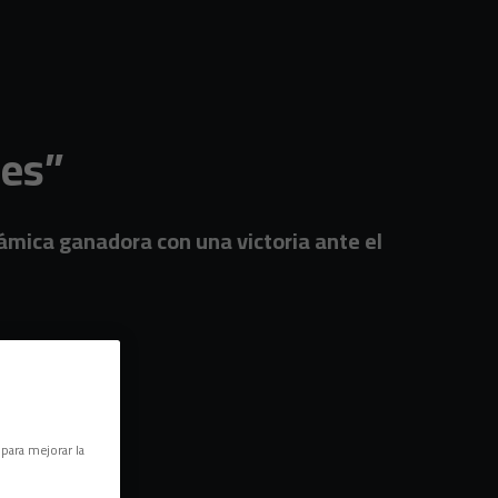
les”
inámica ganadora con una victoria ante el
 para mejorar la