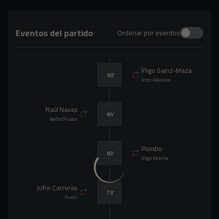
Eventos del partido
Ordenar por eventos
Íñigo Sainz-Maza
90
’
Aritz Aldasoro
Raúl Navas
84
’
Beñat Prados
Pombo
83
’
Iñigo Vicente
Jofre Carreras
73
’
Pinchi