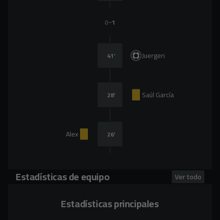
-
0
1
Juergen
41
’
Saúl García
28
’
Alex
26
’
Estadísticas de equipo
Ver todo
Estadísticas principales