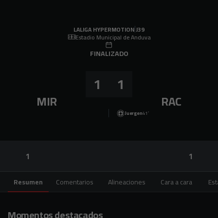
Skip to main content
LALIGA HYPERMOTION
|
J39
|
R. Racing Club
-
CD Mirandés
|
LALIGA HYPERMOTION
J39
Estadio Municipal de Anduva
FINALIZADO
1
1
MIR
RAC
Juergen
41’
1
1
Resumen
Comentarios
Alineaciones
Cara a cara
Est
Momentos destacados