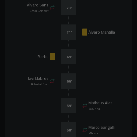
Álvaro Sanz
73
’
César Gelabert
Álvaro Mantilla
71
’
Barbu
69
’
Javi Llabrés
66
’
Roberto López
Matheus Aias
59
’
Baturina
Marco Sangalli
58
’
Mboula