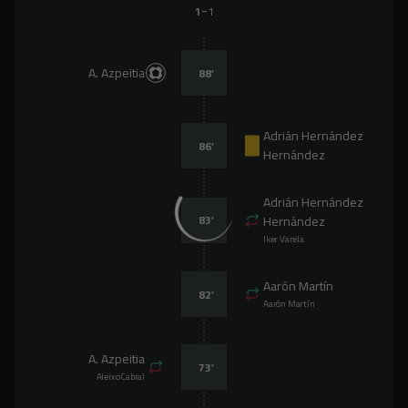
-
1
1
A. Azpeitia
88
’
Adrián Hernández
86
’
Hernández
Adrián Hernández
83
’
Hernández
Iker Varela
Aarón Martín
82
’
Aarón Martín
A. Azpeitia
73
’
Aleixo Cabral