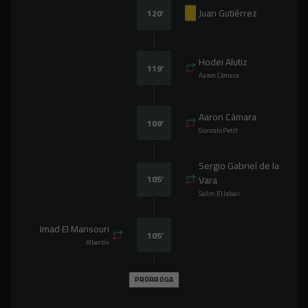
Juan Gutiérrez
120
’
Hodei Alutiz
119
’
Aaron Cámara
Aaron Cámara
109
’
Gonzalo Petit
Sergio Gabriel de la
105
’
Vara
Salim El Jebari
Imad El Mansouri
105
’
Albertín
PRÓRROGA