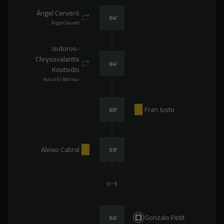
Ángel Cerveró
64
’
Ángel Cerveró
Isidoros-
Chrysovalantis
64
’
Koutsidis
Ayoub El Battioui
Fran Justo
60
’
Aleixo Cabral
59
’
-
0
1
Gonzalo Petit
56
’