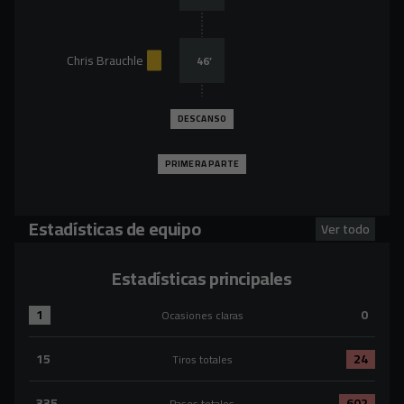
Chris Brauchle
46
’
DESCANSO
PRIMERA PARTE
Estadísticas de equipo
Ver todo
Estadísticas principales
1
0
Ocasiones claras
Ocasiones claras:Atl. Astorga 1 versus CD Mirandés 0
15
24
Tiros totales
Tiros totales:Atl. Astorga 15 versus CD Mirandés 24
335
602
Pases totales