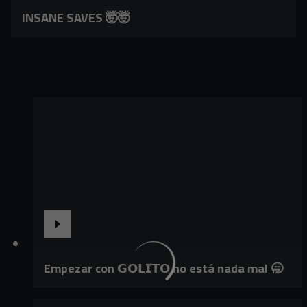
INSANE SAVES 🤯🤯
Empezar con 𝗚𝗢𝗟𝗜𝗧𝗢 no está nada mal 🥱