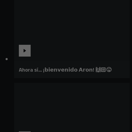
Ahora sí... ¡𝗯𝗶𝗲𝗻𝘃𝗲𝗻𝗶𝗱𝗼 𝗔𝗿𝗼𝗻! 🙌🏻😜