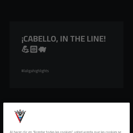
Skip to main content
¡CABELLO, IN THE LINE!
💪🏻🐗
#laligahighlights
Al hacer clic en “Aceptar todas las cookies”, usted acepta que las cookies se