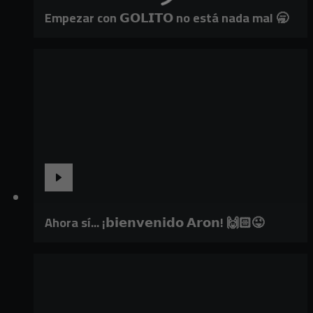
Empezar con 𝗚𝗢𝗟𝗜𝗧𝗢 no está nada mal 🥱
Ahora sí... ¡𝗯𝗶𝗲𝗻𝘃𝗲𝗻𝗶𝗱𝗼 𝗔𝗿𝗼𝗻! 🙌🏻😜