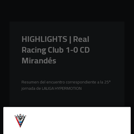
Skip to main content
HIGHLIGHTS | Real
Racing Club 1-0 CD
Mirandés
Resumen del encuentro correspondiente a la 25ª
jornada de LALIGA HYPERMOTION