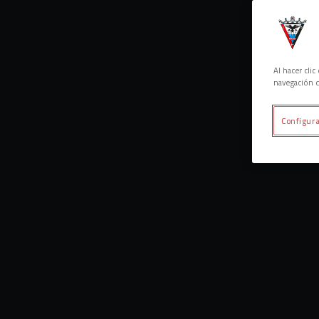
Al hacer cli
navegación d
Configura