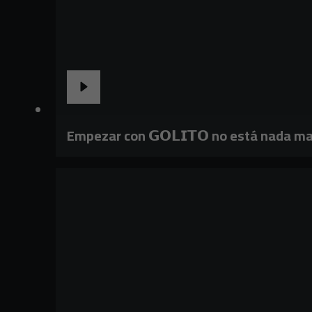
Empezar con 𝗚𝗢𝗟𝗜𝗧𝗢 no está nada ma