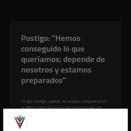
Skip to main content
Postigo: "Hemos
conseguido lo que
queríamos; depende de
nosotros y estamos
preparados"
Sergio Postigo, capitán del equipo compareció en
la última rueda de prensa de la temporada con
todo por decidir en una auténtica final en
Butarque.