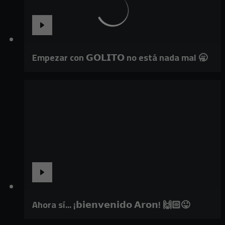
Empezar con 𝗚𝗢𝗟𝗜𝗧𝗢 no está nada mal 🥱
Ahora sí... ¡𝗯𝗶𝗲𝗻𝘃𝗲𝗻𝗶𝗱𝗼 𝗔𝗿𝗼𝗻! 🙌🏻😜