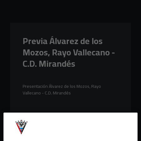
Skip to main content
Previa Álvarez de los
Mozos, Rayo Vallecano -
C.D. Mirandés
Presentación Álvarez de los Mozos, Rayo
Vallecano - C.D. Mirandés