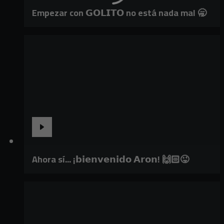
Empezar con 𝗚𝗢𝗟𝗜𝗧𝗢 no está nada mal 🥱
Ahora sí... ¡𝗯𝗶𝗲𝗻𝘃𝗲𝗻𝗶𝗱𝗼 𝗔𝗿𝗼𝗻! 🙌🏻😜