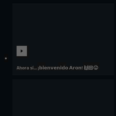
Ahora sí... ¡𝗯𝗶𝗲𝗻𝘃𝗲𝗻𝗶𝗱𝗼 𝗔𝗿𝗼𝗻! 🙌🏻😜