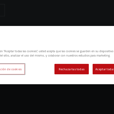
emos contenidos relacionados con esta. Mínimo tres caracteres.
es
c en “Aceptar todas las cookies”, usted acepta que las cookies se guarden en su dispositivo
el sitio, analizar el uso del mismo, y colaborar con nuestros estudios para marketing.
ción de cookies
Rechazarlas todas
Aceptar todas