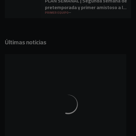
PLAN SEMANAL | Segunda semana de
pretemporada y primer amistoso a la
vista
PRIMER EQUIPO
Últimas noticias