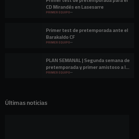
Primer test de pretemporada para el
CD Mirandés en Lasesarre
PRIMER EQUIPO
Primer test de pretemporada ante el
Barakaldo CF
PRIMER EQUIPO
PLAN SEMANAL | Segunda semana de
pretemporada y primer amistoso a la
vista
PRIMER EQUIPO
Últimas noticias