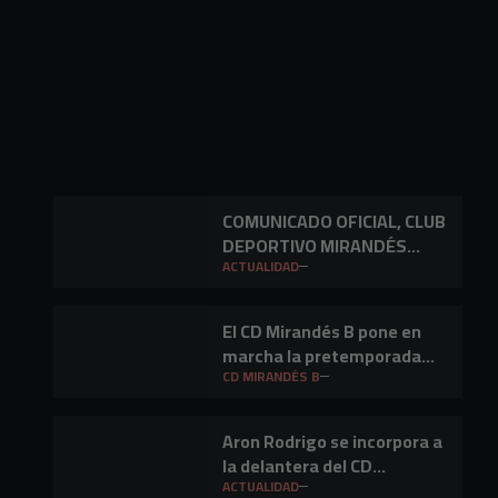
COMUNICADO OFICIAL, CLUB
DEPORTIVO MIRANDÉS
S.A.D.
ACTUALIDAD
El CD Mirandés B pone en
marcha la pretemporada
2026/27
CD MIRANDÉS B
Aron Rodrigo se incorpora a
la delantera del CD
Mirandés
ACTUALIDAD