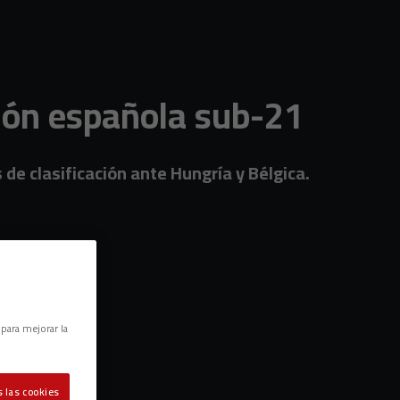
ción española sub-21
de clasificación ante Hungría y Bélgica.
 para mejorar la
 las cookies