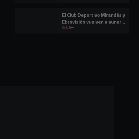
El Club Deportivo Mirandés y
Ebrovisión vuelven a aunar
fútbol y música en Miranda
CLUB
de Ebro