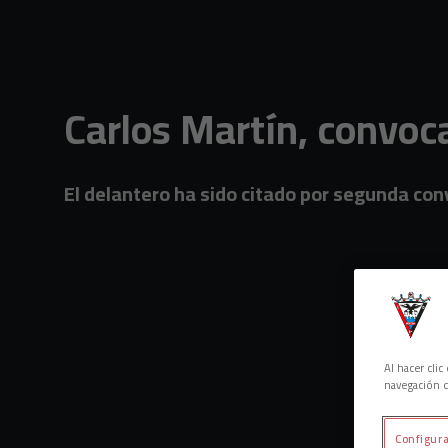
Skip to main content
Carlos Martín, convoc
El delantero ha sido citado por segunda con
Al hacer cli
navegación d
Configura