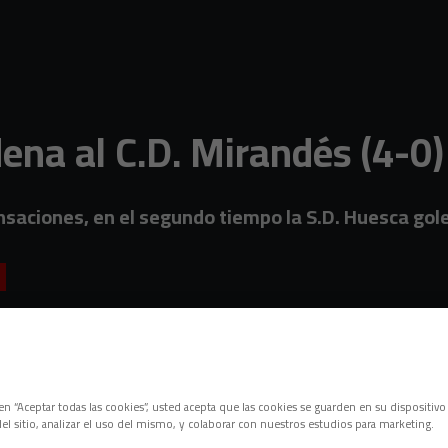
ena al C.D. Mirandés (4-0)
saciones, en el segundo tiempo la S.D. Huesca gole
c en “Aceptar todas las cookies”, usted acepta que las cookies se guarden en su dispositivo
el sitio, analizar el uso del mismo, y colaborar con nuestros estudios para marketing.