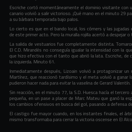
Escriche cortó momentáneamente el dominio visitante con u
canario volvió a salir victorioso. ¡Qué mano en el minuto 29 
a su bárbara temporada bajo palos.
Lo cierto es que en el bando local, los córners y las jugadas
de este primer acto. Pero la muralla rojilla acertó a despejar o
La salida de vestuarios fue completamente distinta. Tomaron l
El C.D. Mirandés no conseguía igualar la intensidad con la qu
que hizo efectiva con el tanto que abrió la lata. Escriche, d
la izquierda. Minuto 61.
Inmediatamente después, Lizoain volvió a protagonizar u
Martínez, que reaccionó tardísimo y el meta volvió a ganar la 
pudieron hacer nada para evitar la vaselina de Gerard Valentín.
Sin reacción, en el minuto 77, la S.D. Huesca hacía el tercero
pequeña, en un pase a placer de Marc Mateu que ganó la espa
los cambios ofensivos en busca del gol, pasando a defensa de
El castigo fue mayor cuando, en los instantes finales, el árb
mismo transformaba para cerrar la victoria oscense en El Alco