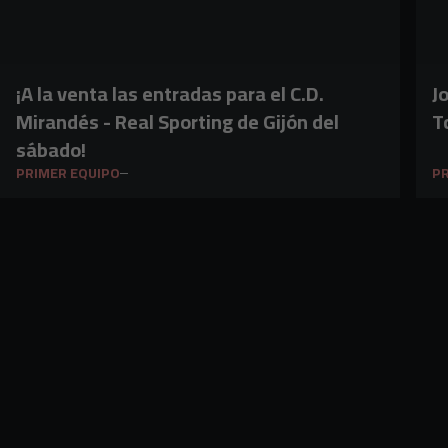
¡A la venta las entradas para el C.D.
J
Mirandés - Real Sporting de Gijón del
T
sábado!
PRIMER EQUIPO
PR