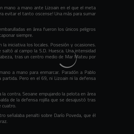
n mano a mano ante Lizoain en el que el meta
para evitar el tanto oscense! Una más para sumar
 embarulladas en área fueron los únicos peligros
 taponar siempre.
a iniciativa los locales. Posesión y ocasiones.
e saltó al campo la S.D. Huesca. Una intensidad
e cabeza, tras un centro medio de Mar Mateu por
n mano a mano para enmarcar. Paradón a Pablo
partida. Pero en el 69, ni Lizoain ni la defensa
 a la contra. Seoane empujando la pelota en área
lda de la defensa rojilla que se desajustó tras
 cuatro.
itro señalaba penalti sobre Darío Poveda, que él
raz.