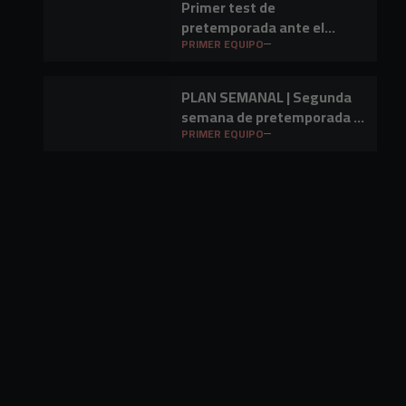
Primer test de
pretemporada ante el
Barakaldo CF
PRIMER EQUIPO
PLAN SEMANAL | Segunda
semana de pretemporada y
primer amistoso a la vista
PRIMER EQUIPO