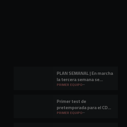
PLAN SEMANAL | En marcha
la tercera semana se
preparación
PRIMER EQUIPO
Primer test de
pretemporada para el CD
Mirandés en Lasesarre
PRIMER EQUIPO