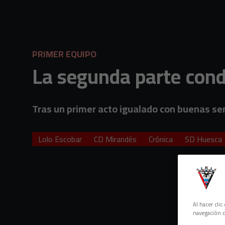
Skip to main content
PRIMER EQUIPO
La segunda parte cond
Tras un primer acto igualado con buenas sen
Lolo Escobar
CD Mirandés
Crónica
SD Huesca
Al hacer cli
navegación d