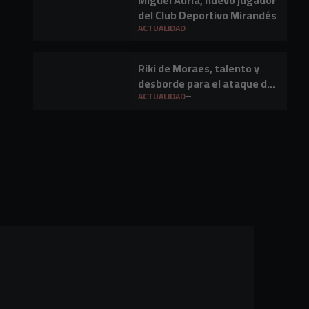
Miguel Auría, nuevo jugador
del Club Deportivo Mirandés
ACTUALIDAD
Riki de Moraes, talento y
desborde para el ataque del
Club Deportivo Mirandés
ACTUALIDAD