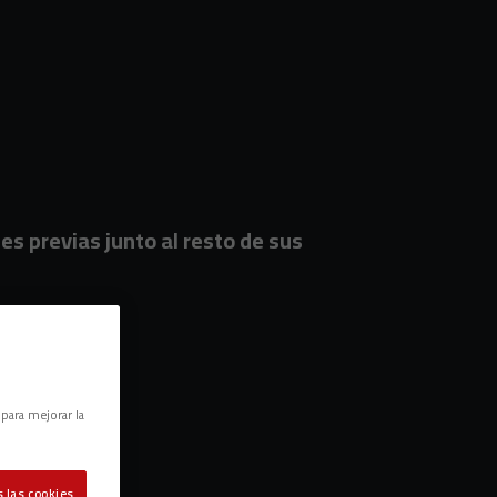
nes previas junto al resto de sus
 para mejorar la
 las cookies