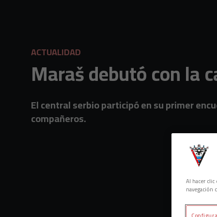
Skip to main content
ACTUALIDAD
Maraš debutó con la c
El central serbio participó en su primer encu
compañeros.
Al hacer cli
navegación d
Configura