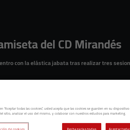
amiseta del CD Mirandés
entro con la elástica jabata tras realizar tres sesio
c en “Aceptar todas las cookies”, usted acepta que las cookies se guarden en su dispositivo
el sitio, analizar el uso del mismo, y colaborar con nuestros estudios para marketing.
ción de cookies
Rechazarlas todas
Aceptar todas