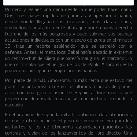
encontró en las combinaciones cortas por dentro entre Rúper,
Romero y Peláez una mina desde la que poder hacer daño.
Dos, tres pases rápidos de primeras y apertura a banda,
desde donde llegarían las ocasiones más claras. Paris,
sumándose constantemente al ataque por su banda derecha
fue uno de los más peligrosos y pudo culminar sus buenas
actuaciones individuales con un disparo de zurda en el minuto
35 -tras un recorte espléndido- que se estrelló con la
defensa. Antes, el meta local Zabal había sacado in extremis
un centro-chut de Kijera que parecía inaugurar el marcador, lo
que certificaba que el peligro de los de Pablo Alfaro en esta
primera mitad llegaría siempre por las bandas.
Por parte de la S.D. Amorebita, lo más cerca que estuvo del
gol el conjunto vasco fue en los últimos minutos del primer
acto con una gran ocasión de Seguin al libre directo que
golpeó con demasiada rosca y se marchó fuera rozando la
escuadra.
En el arranque de segunda mitad, continuaron las intenciones
de uno y otro conjunto. El peso del encuentro era para los
visitantes y los de Etxeberría aguardaban pacientes las
contras y vivían de los lanzamientos de libre directo. Una