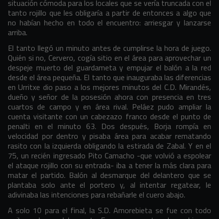
situación cómoda para los locales que se vería truncada con el
tanto rojillo que les obligaría a partir de entonces a algo que
no habían hecho en todo el encuentro: arriesgar y lanzarse
arriba.
El tanto llegó un minuto antes de cumplirse la hora de juego.
Quién si no, Cervero, cogía sitio en el área para aprovechar un
despeje muerto del guardameta y empujar el balón a la red
desde el área pequeña. El tanto que inauguraba las diferencias
en Urritxe dio paso a los mejores minutos del C.D. Mirandés,
dueño y señor de la posesión ahora con presencia en tres
cuartos de campo y en área rival. Peláez pudo ampliar la
cuenta visitante con un cabezazo franco desde el punto de
penalti en el minuto 63. Dos después, Borja rompía en
velocidad por dentro y pisaba área para acabar rematando
rasito con la izquierda obligando la estirada de Zabal. Y en el
75, un recién ingresado Pito Camacho -que volvió a espolear
el ataque rojillo con su entrada- iba a tener la más clara para
matar el partido. Balón al desmarque del delantero que se
plantaba solo ante el portero y, al intentar regatear, le
adivinaba las intenciones para rebañarle el cuero abajo.
A solo 10 para el final, la S.D. Amorebieta se fue con todo